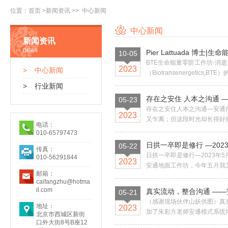
位置：
首页
>
新闻资讯
>>
中心新闻
中心新闻
新闻资讯
news
Pier Lattuada 博
10-05
BTE生命能量零阶工作坊-消
2023
>
中心新闻
（Biotransenergeti
>
行业新闻
存在之安住 人本之沟通 
05-23
存在之安住人本之沟通—安通
2023
又乍离；但这段时光却长得好似
电话：
010-65797473
日拱一卒即是修行 —202
05-22
传真：
日拱一卒即是修行—2023年
010-56291844
2023
安通地面工作坊，今年五月我又
邮箱：
caifangzhu@hotma
il.com
真实流动，整合沟通 —
05-21
（感谢现场伙伴山妖供图）真实流
地址：
2023
加了朱彩方老师安通模式系统培
北京市西城区新街
口外大街8号B座12