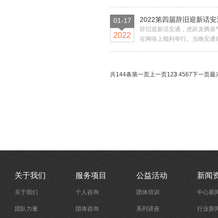
2022第四届辞旧迎新话安
01-17
辞旧迎新话安通，虎跃龙腾喜气
2022
在网络上顺利举行。当晚安通师
共144条
第一页
上一页
1
2
3
4
5
6
7
下一页
最
关于我们
服务项目
公益活动
新闻
关于我们
个人咨询
团体培训
中心新
团队力量
团体咨询
系列讲座
行业新