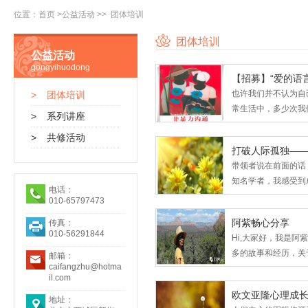
位置：
首页
>
公益活动
>>
团体培训
团体培训
公益活动
gongyihuodong
【招募】“爱的语
也许我们并不认为自
>
团体培训
常生活中，多少次我们运
>
系列讲座
>
共修活动
打破人际孤独——
带领者说在前面的话
知名学者，我感受到
电话：
010-65797473
阿紫畅心分享
传真：
010-56291844
Hi,大家好，我是
多的故事和经历，关
邮箱：
caifangzhu@hotma
il.com
欧文亚隆心理成
地址：