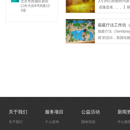
人们内心的困扰均源于
北京市西城区新街
口外大街8号B座12
·亚隆是谁。。。】斯
3室
箱庭疗法工作坊
箱庭疗法（Sandp
戏”的启示，英国伦
关于我们
服务项目
公益活动
新闻
关于我们
个人咨询
团体培训
中心新