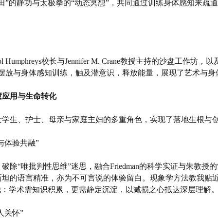
田”的静功与太极拳的“动态冥想”，共同通过训练身体感知来疏
。
rol Humphreys校长与Jennifer M. Crane教授主持的沙盘
具摆放与身体感知训练，触及潜意识，释放能量，展现了艺术与身
慧应用与生命转化
士学生、护士、母亲与家庭主妇的多重角色，实现了落地生根与
性与体验共融”
，
破除
“唯批判性思维”迷思，融合Friedman的科学实证与朱教
斯坦的语言精准，亦为不可言说的体验留白。现象学方法教我贴
我：学术需知识积累，更需静定沉淀，以减损之心抵达深层理解
人关怀”