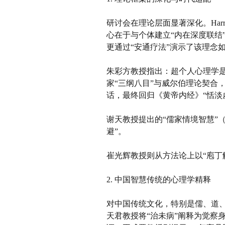
研讨会在理论层面显著深化。
Ha
心在于与个体建立“内在深度联结
更通过“安通疗法”演示了该理念
朱彩方教授
指出：
超个人心理学
家
“三纲八目”与威尔伯理论契合
话，最终回归《黄帝内经》“恬淡
谢天教授提出的
“儒家情境智慧”
避”。
崔光辉教授则从方法论上以
“庖
2. 中国智慧传统的心理学精释
对中国传统文化，特别是儒、道
天君教授将
“治未病”阐释为觉察