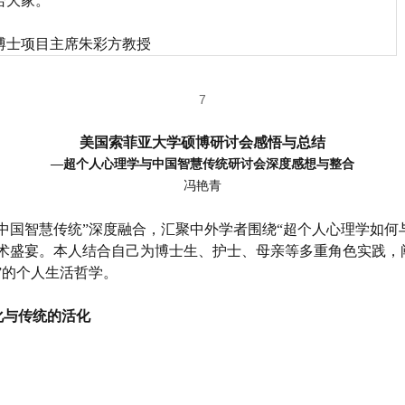
给大家。
博士项目主席朱彩方教授
7
美国索菲亚大学硕博研讨会感悟与总结
—超个人心理学与中国智慧传统研讨会深度感想与整合
冯艳青
中国智慧
传统
”深度
融合
，
汇聚
中外学者
围绕
“超个人心理学如何
术盛宴
。
本人结合自己
为
博士生
、
护士
、母亲
等
多重角色实践，
”的个人生活哲学。
化与传统的活化