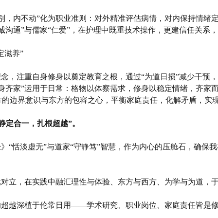
分别，内不动”化为职业准则：对外精准评估病情，对内保持情绪定
诚沟通”与儒家“仁爱”，在护理中既重技术操作，更建信任关系
定滋养”
理念，注重自身修身以奠定教育之根，通过“为道日损”减少干预，
身齐家”运用于日常：格物以体察需求，修身以稳定情绪，齐家
方的边界意识与东方的包容之心，平衡家庭责任，化解矛盾，实
“静定合一，扎根超越”。
经》“恬淡虚无”与道家“守静笃”智慧，作为内心的压舱石，确保
元对立，在实践中融汇理性与体验、东方与西方、为学与为道，
的超越深植于伦常日用——学术研究、职业岗位、家庭责任皆是修