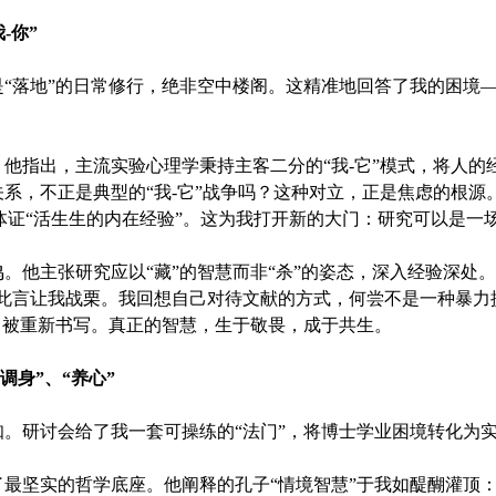
-你”
“落地”的日常修行，绝非空中楼阁。这精准地回答了我的困境
他指出，主流实验心理学秉持主客二分的“我-它”模式，将人的
系，不正是典型的“我-它”战争吗？这种对立，正是焦虑的根源
调体证“活生生的内在经验”。这为我打开新的大门：研究可以是一
。他主张研究应以“藏”的智慧而非“杀”的姿态，深入经验深处
，此言让我战栗。我回想自己对待文献的方式，何尝不是一种暴力
、被重新书写。真正的智慧，生于敬畏，成于共生。
调身”、“养心”
。研讨会给了我一套可操练的“法门”，将博士学业困境转化为实
最坚实的哲学底座。他阐释的孔子“情境智慧”于我如醍醐灌顶：