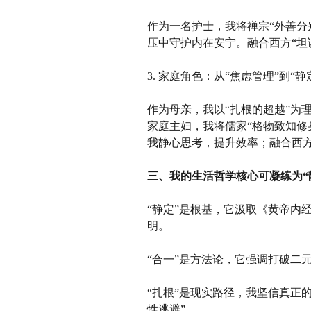
作为一名护士，我将禅宗
“外善
压中守护内在安宁。融合西方“坦
3. 家庭角色：从“焦虑管理”到“静
作为母亲，我以
“扎根的超越”为
家庭主妇，我将儒家“格物致知修
我静心思考，提升效率；融合西
三、
我的生活哲学核心可凝练为
“静定”是根基，它汲取《黄帝内
明。
“合一”是方法论，它强调打破二
“扎根”是现实路径，我坚信真正
性逃避”。