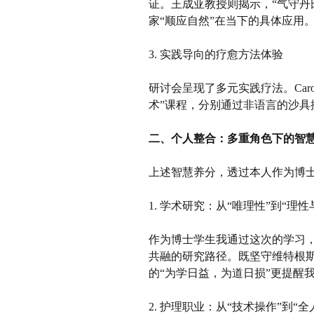
证。王成亚教授则揭示，“气守丹
家“顺应自然”在当下的具体应用
3. 实践导向的疗愈方法体验
研讨会呈现了多元实践疗法。
Ca
术”课程，分别通过非语言的沙
二、
个人整合：多重角色下的智
上述智慧养分，透过
本人
作为博
1. 学术研究：从“唯理性”到“理
作为
博士
学生
我
通过这次的学习
共融的研究路径。既坚守维特根
的“为学日益，为道日损”更提醒
2. 护理职业：从“技术操作”到“全