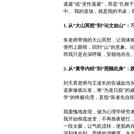
逃避”或“灵性逃避”，而是“扎根
中。 我的道场，就是我的书桌；
1. 从“大山冥想”到“论文如山”：
朱老师带领的大山冥想，让我体验
便闭上眼睛，回到“山”的意象。
而我只是在深呼吸，安稳地存在。
2. 从“黄帝内经”到“照顾此身”：
刘天君老师与王道长的告诫如当头
道家修炼出发，将“为道日损”的
学”的终极伦理，直指“医者先自
我羞愧地发现，做为心理学研究者
我开始彻底改变：不再熬夜硬扛，
一段太极，让气机流转，使肌肉
深刻体会到，思维的清晰度，永