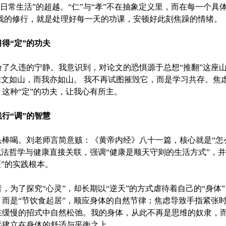
于日常生活”的超越。“仁”与“孝”不在抽象定义里，而在每一个
我的修行，就是处理好每一天的功课，安顿好此刻焦躁的情绪。
习得“定”的功夫
了久违的宁静。我意识到，对论文的恐惧源于总想“推翻”这座
论文如山，而我亦如山。 我不再试图摧毁它，而是学习共存。焦
这种“定”的功夫，让我心有所主。
践行“调”的智慧
棒喝。刘老师言简意赅：《黄帝内经》八十一篇，核心就是“怎
减法哲学与健康直接关联，强调“健康是顺天守则的生活方式”，
医”的实践根本。
，为了探究“心灵”，却长期以“逆天”的方式虐待着自己的“身体”
而是“节饮食起居”，顺应身体的自然节律；焦虑导致手指紧张
在缓慢的招式中自然松弛。我的身体，从此不再是思维的奴隶，而
远建立在身体的舒适与平衡之上。