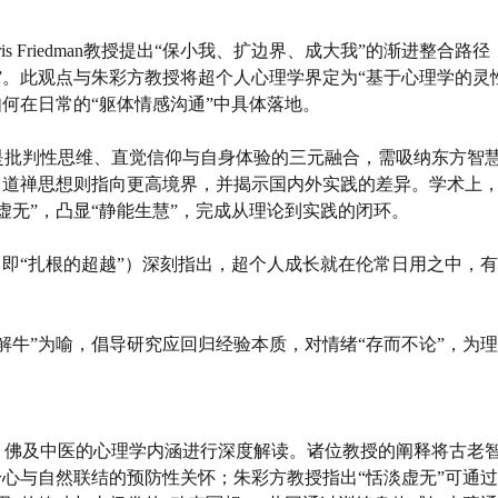
rris Friedman教授提出“保小我、扩边界、成大我”的渐进整
”。此观点与朱彩方教授将超个人心理学界定为“基于心理学的灵
如何在日常的“躯体情感沟通”中具体落地。
是批判性思维、直觉信仰与自身体验的三元融合，需吸纳东方智
，道禅思想则指向更高境界，并揭示国内外实践的差异。学术上
虚无”，凸显“静能生慧”，完成从理论到实践的闭环。
（即“扎根的超越”）深刻指出，超个人成长就在伦常日用之中，
丁解牛”为喻，倡导研究应回归经验本质，对情绪“存而不论”，为
、佛及中医的心理学内涵进行深度解读。诸位教授的阐释将古老
身心与自然联结的预防性关怀；朱彩方教授指出“恬淡虚无”可通